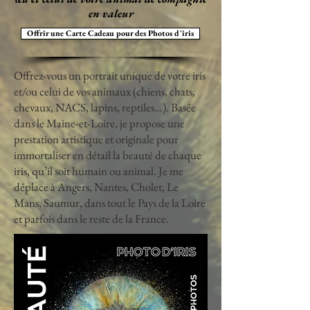
en valeur
Offrir une Carte Cadeau pour des Photos d'iris
Offrez-vous un portrait unique de votre iris
et/ou celui de vos animaux (chiens, chats,
chevaux, NACS, lapins, reptiles…). Basée
dans le Maine-et-Loire, je propose une
prestation artistique et originale pour
immortaliser en détail la beauté de chaque
iris, qu’il soit humain ou animal. Je me
déplace à Angers, Nantes, Cholet, Le
Mans, Saumur, dans tout le Pays de la Loire
et parfois dans le reste de la France.