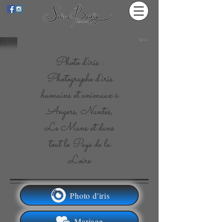
Cart
Photo d'iris :
Photographe d’iris
humains et animaux à
Angers, Nantes,
Le Mans et dans
tout le Pays de la
Loire
Photo d'iris
Mariage