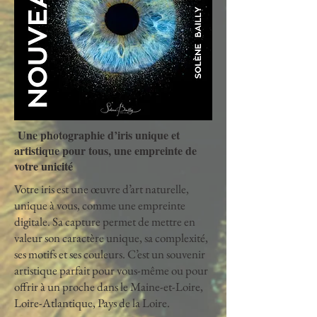
Une photographie d’iris unique et
artistique pour tous, une empreinte de
votre unicité
Votre iris est une œuvre d’art naturelle,
unique à vous, comme une empreinte
digitale. Sa capture permet de mettre en
valeur son caractère unique, sa complexité,
ses motifs et ses couleurs. C’est un souvenir
artistique parfait pour vous-même ou pour
offrir à un proche dans le Maine-et-Loire,
Loire-Atlantique, Pays de la Loire.