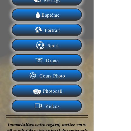
Baptême
Portrait
Sport
Drone
Cours Photo
Photocall
Vidéos
Immortalisez votre regard, mettez votre
œil et celui de votre animal de compagnie