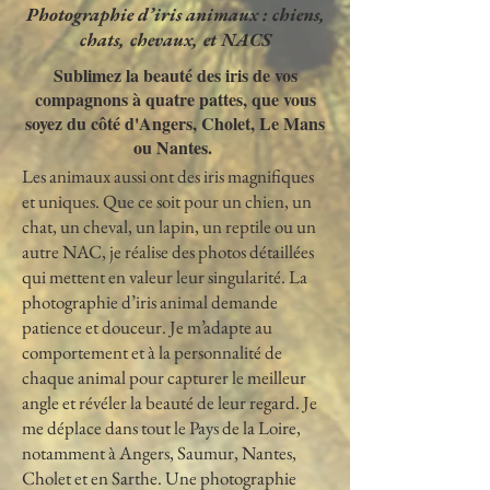
Photographie d’iris animaux : chiens,
chats, chevaux, et NACS
Sublimez la beauté des iris de vos
compagnons à quatre pattes, que vous
soyez du côté d'Angers, Cholet, Le Mans
ou Nantes.
Les animaux aussi ont des iris magnifiques
et uniques. Que ce soit pour un chien, un
chat, un cheval, un lapin, un reptile ou un
autre NAC, je réalise des photos détaillées
qui mettent en valeur leur singularité. La
photographie d’iris animal demande
patience et douceur. Je m’adapte au
comportement et à la personnalité de
chaque animal pour capturer le meilleur
angle et révéler la beauté de leur regard. Je
me déplace dans tout le Pays de la Loire,
notamment à Angers, Saumur, Nantes,
Cholet et en Sarthe. Une photographie