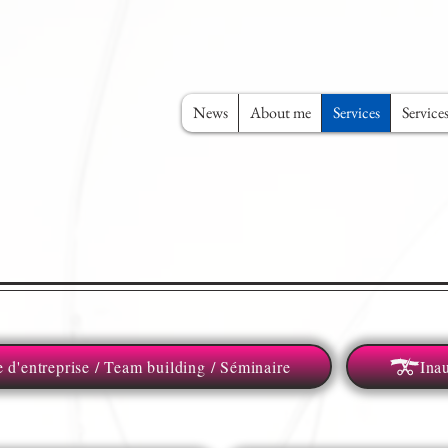
News
About me
Services
Service
e d'entreprise / Team building / Séminaire
Ina