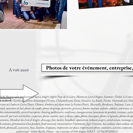
Photos de votre événement, entreprise,
A voir aussi
(49) Photographe professionnel basé à Angers région Pays de la Loire, Maine-et-Loire (Angers, Saumur, Cholet, Le Lion-d
d, Sablé-sur-Sarthe etc), Loire-Atlantique (Nantes, Châteaubriant, Saint-Nazaire, La Baule, Pornic, Guérande etc), Deu
ient etc) Indre-et-Loire (Tours, Chinon, Amboise etc) dans toute la France (Paris, Marseille, Bordeaux, Toulouse, Lyon, L
ail, ouverture de bal, photos de couple, photos de groupe, portraits, grossesse, femme enceinte, enfants, adultes, animaux, en 
 événementielle, soirée d'entreprise, shooting publicitaire, conférence, inauguration, lancement de produit, traiteur, cocktail 
otocall, portrait animalier, corporate, photos couleur, noir et blanc, sépia, photos classiques, photos originales, photos de s
uitation, Mondial du Lion d'Angers ,dressage, foot, basket, handball, équitation, vidéaste angers, caméraman, montage vid
nnonce, présentation d'un produit, fond musical, immortaliser l'événement, figer l'instant, bon cadeau, objet cadeau, tira
h, photocall, accessoires, boas, lunettes, chapeaux, impression sur place, imprimante photo, souvenirs, activité, corporate, pr
audiovisuel - Solène Bailly Photos - rue st nicolas 49100 Angers SIRET : 52784289200012