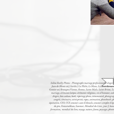
Solène Bailly Photos - Photographe mariage professionnelle Angers 
Jean-de-Monts etc), Sarthe ( La Flèche, Le Mans, La Ferté-Bernar
Gontier etc) Bretagne (Vannes, Rennes, Saint-Malo, Saint-Brieuc, Lor
mariage, cérémonie laïque, cérémonie religieuse, vin d'honneur, cockt
Angers, bon cadeau, book, reportage photo, événementiel, photographie
congrès, séminaire, soirée privée, repas, animation, photobooth, ph
équitation, CSO, CCE concours saut d'obstacle, concours complet d'éq
du pin, Fontainebleau, Saumur, Mondial du Lion , jour J, bande a
formation, mondial du lion, voyage, nature, faune, paysages, photoboot