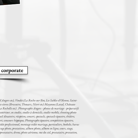
 corporate
'Angers etc), Vendée (La Roche-sur-Yon, Les Sables-d'Olonne, Saint-
x-sèvres (Bressuire, Thouars, Niort etc) Mayenne (Laval, Château-
a Rochelle etc) . Photographe Angers - photos de mariage - préparatifs
extérieur, en studio, studio à domicile, studio mobile, shooting photo
dinatoire, réception, concert, spectacle, spectacle équestre, théâtre,
port, concours hippique, Photographe équestre, compétition équestre,
éo professionnel, montage vidéo mariage, particuliers, boekelo, haras
ge photo, prestations, album photo, album en ligne, cours, stage,
estataire, drone, photo aérienne, vue du ciel, prestataire, prestation,